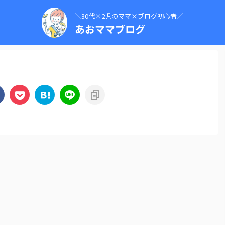
＼30代×2児のママ×ブログ初心者／
あおママブログ